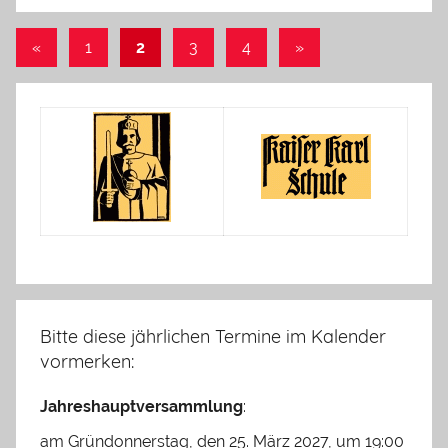
Seitennummerierung
Vorherige
Nächste
«
1
2
3
4
»
Beiträge
Beiträge
der
Beiträge
Bitte diese jährlichen Termine im Kalender
vormerken:
Jahreshauptversammlung
:
am Gründonnerstag, den 25. März 2027, um 19:00