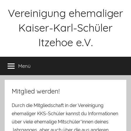
Zum
Vereinigung ehemaliger
Inhalt
springen
Kaiser-Karl-Schüler
Itzehoe e.V.
Menü
Mitglied werden!
Durch die Mitgliedschaft in der Vereinigung
ehemaliger KKS-Schüler kannst du Informationen
über viele ehemalige Mitschüler*innen deines
Jahrganges, aber auch über die aus anderen