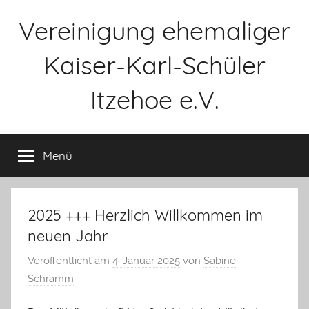
Zum
Vereinigung ehemaliger
Inhalt
springen
Kaiser-Karl-Schüler
Itzehoe e.V.
Menü
2025 +++ Herzlich Willkommen im
neuen Jahr
Veröffentlicht am
4. Januar 2025
von
Sabine
Schramm